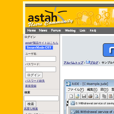
ログイン
astah*製品サイトはこちら
ユーザ名:
アルバムトップ
:
ブログ
: サンプル
パスワード:
パスワード紛失
新規登録
検索
高度な検索