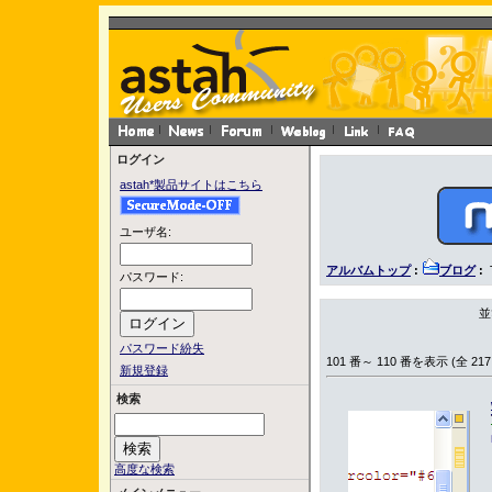
ログイン
astah*製品サイトはこちら
ユーザ名:
アルバムトップ
:
ブログ
:
パスワード:
並
パスワード紛失
101 番～ 110 番を表示 (全 217
新規登録
検索
高度な検索