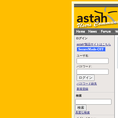
ログイン
astah*製品サイトはこちら
ユーザ名:
パスワード:
パスワード紛失
新規登録
検索
高度な検索