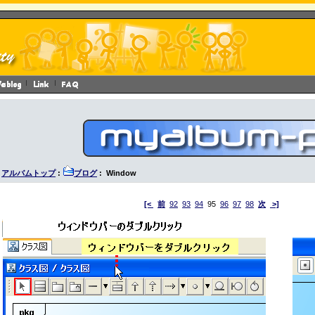
アルバムトップ
:
ブログ
: Window
[<
前
92
93
94
95
96
97
98
次
>]