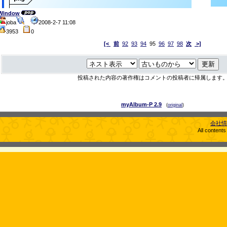
Window
joba
2008-2-7 11:08
3953
0
[<
前
92
93
94
95
96
97
98
次
>]
投稿された内容の著作権はコメントの投稿者に帰属します
myAlbum-P 2.9
(
original
)
会社情
All content