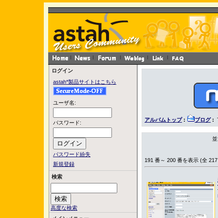
ログイン
astah*製品サイトはこちら
ユーザ名:
アルバムトップ
:
ブログ
:
パスワード:
並
パスワード紛失
191 番～ 200 番を表示 (全 217
新規登録
検索
高度な検索