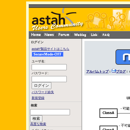
ログイン
astah*製品サイトはこちら
ユーザ名:
アルバムトップ
:
ブログ
: 
パスワード:
パスワード紛失
新規登録
検索
高度な検索