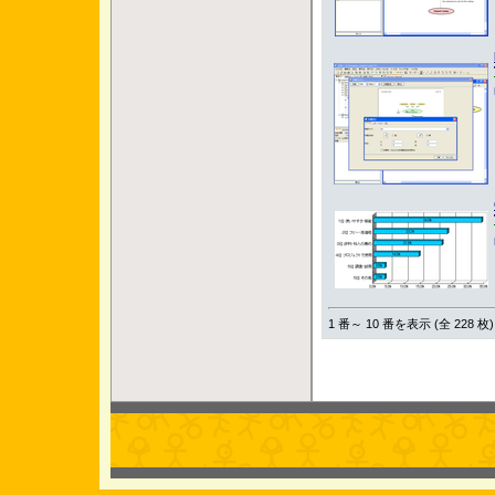
1 番～ 10 番を表示 (全 228 枚)