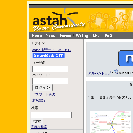
ログイン
astah*製品サイトはこちら
ユーザ名:
アルバムトップ
:
midori
To
パスワード:
並
パスワード紛失
1 番～ 10 番を表示 (全 228 枚)
新規登録
検索
高度な検索