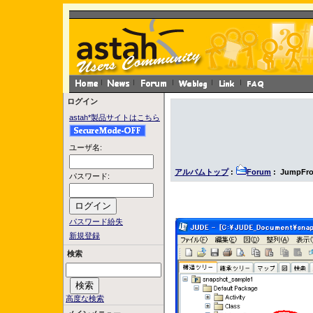
ログイン
astah*製品サイトはこちら
ユーザ名:
アルバムトップ
:
Forum
: JumpFro
パスワード:
パスワード紛失
新規登録
検索
高度な検索