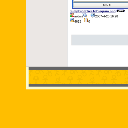
JumpFromTreeToDiagram.png
midori
2007-4-25 16:28
4613
0