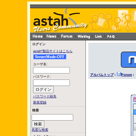
ログイン
astah*製品サイトはこちら
ユーザ名:
アルバムトップ
:
Forum
:
パスワード:
パスワード紛失
新規登録
検索
高度な検索