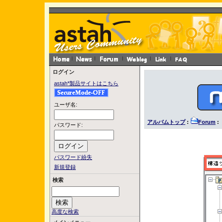
ログイン
astah*製品サイトはこちら
ユーザ名:
アルバムトップ
:
Forum
:
パスワード:
パスワード紛失
新規登録
検索
高度な検索