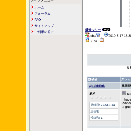
メインメニュー
ホーム
フォーラム
FAQ
サイトマップ
構造ツリー
ご利用の前に
joba
2010-5-17 13
5574
1
投
投稿者
スレッ
ajdajddlek
投稿日
新米
R
I have
advic
登録日:
2023-8-14
a grea
居住地:
投稿数:
1