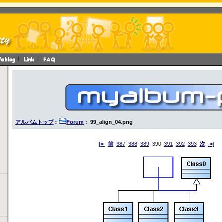
アルバムトップ
:
Forum
: 99_align_04.png
[<
前
387
388
389
390
391
392
393
次
>]