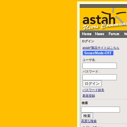
ログイン
astah*製品サイトはこちら
ユーザ名:
パスワード:
パスワード紛失
新規登録
検索
高度な検索