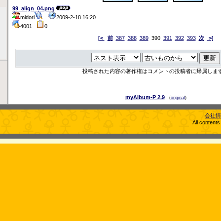
99_align_04.png
midori
2009-2-18 16:20
4001
0
[<
前
387
388
389
390
391
392
393
次
>]
投稿された内容の著作権はコメントの投稿者に帰属しま
myAlbum-P 2.9
(
original
)
会社情
All content