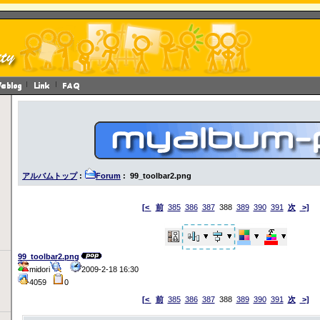
アルバムトップ
:
Forum
: 99_toolbar2.png
[<
前
385
386
387
388
389
390
391
次
>]
99_toolbar2.png
midori
2009-2-18 16:30
4059
0
[<
前
385
386
387
388
389
390
391
次
>]