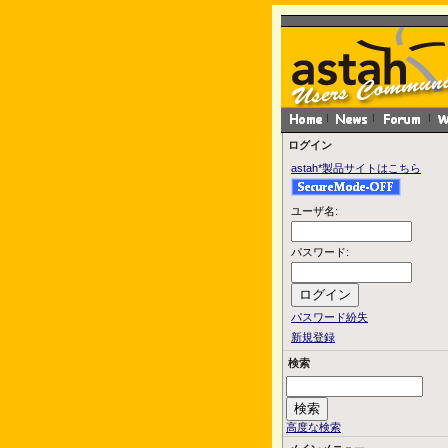
ログイン
astah*製品サイトはこちら
ユーザ名:
パスワード:
パスワード紛失
新規登録
検索
高度な検索