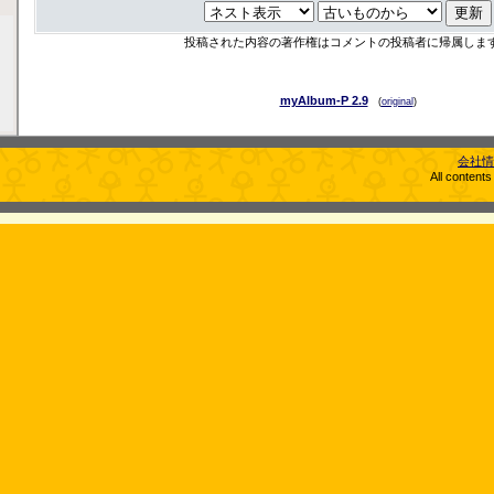
投稿された内容の著作権はコメントの投稿者に帰属しま
myAlbum-P 2.9
(
original
)
会社情
All content