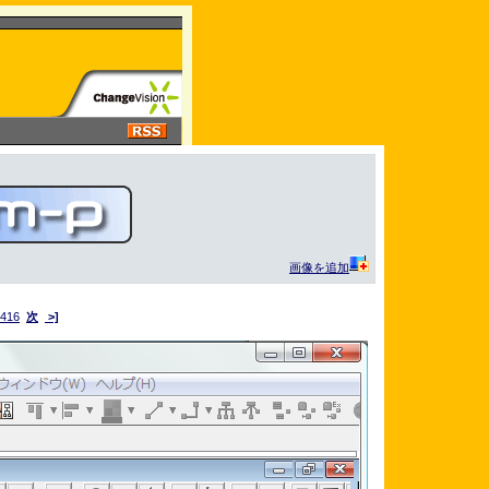
画像を追加
416
次
>]