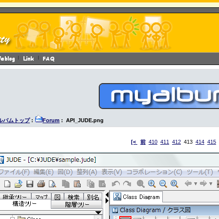
ルバムトップ
:
Forum
: API_JUDE.png
[<
前
410
411
412
413
414
415