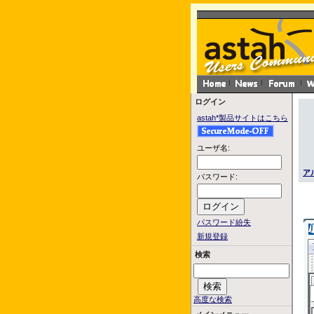
ログイン
astah*製品サイトはこちら
ユーザ名:
ア
パスワード:
パスワード紛失
新規登録
検索
高度な検索