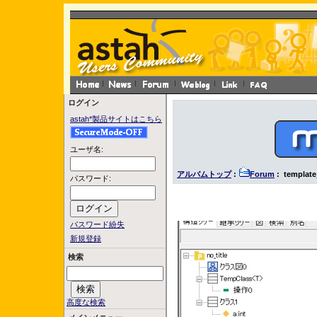
ログイン
astah*製品サイトはこちら
ユーザ名:
アルバムトップ
:
Forum
: template
パスワード:
パスワード紛失
新規登録
検索
高度な検索