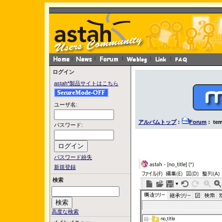
ログイン
astah*製品サイトはこちら
ユーザ名:
アルバムトップ
:
Forum
: tem
パスワード:
パスワード紛失
新規登録
検索
高度な検索