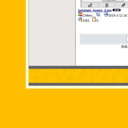
template_howto_2.jpg
Chihiro__
2019-2-12 1
2261
0
投稿