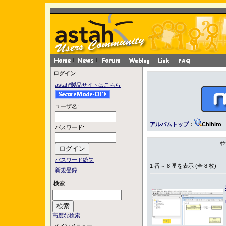
ログイン
astah*製品サイトはこちら
ユーザ名:
アルバムトップ
:
Chihiro_
パスワード:
並
パスワード紛失
1 番～ 8 番を表示 (全 8 枚)
新規登録
検索
高度な検索