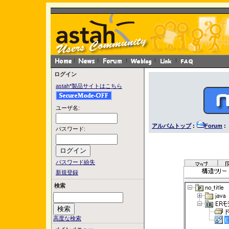
ログイン
astah*製品サイトはこちら
ユーザ名:
アルバムトップ
:
Forum
: 
パスワード:
パスワード紛失
新規登録
検索
高度な検索