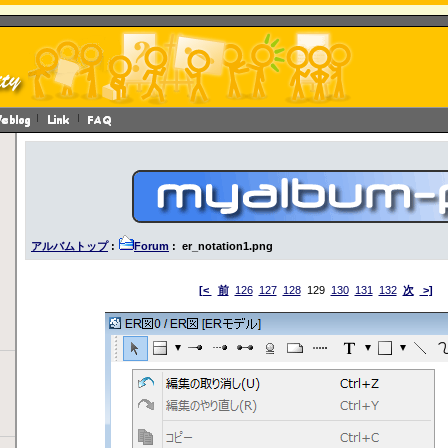
アルバムトップ
:
Forum
: er_notation1.png
[<
前
126
127
128
129
130
131
132
次
>]