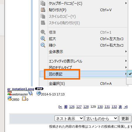
er_notation1.png
webmaster
2014-5-13 17:13
2850
0
[<
前
126
127
128
129
130
131
132
次
>]
投稿された内容の著作権はコメントの投稿者に帰属しま