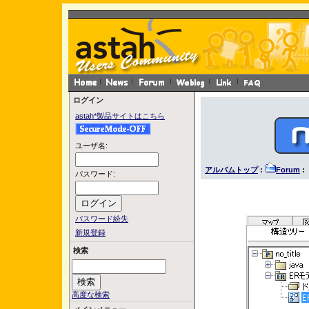
ログイン
astah*製品サイトはこちら
ユーザ名:
アルバムトップ
:
Forum
: 
パスワード:
パスワード紛失
新規登録
検索
高度な検索