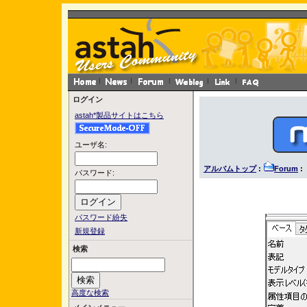
ログイン
astah*製品サイトはこちら
ユーザ名:
アルバムトップ
:
Forum
: 
パスワード:
パスワード紛失
新規登録
検索
高度な検索