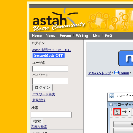
ログイン
astah*製品サイトはこちら
ユーザ名:
アルバムトップ
:
Forum
:
パスワード:
パスワード紛失
新規登録
検索
高度な検索