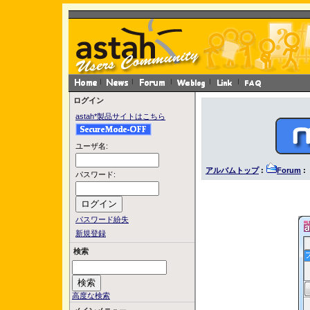
ログイン
astah*製品サイトはこちら
ユーザ名:
アルバムトップ
:
Forum
:
パスワード:
パスワード紛失
新規登録
検索
高度な検索