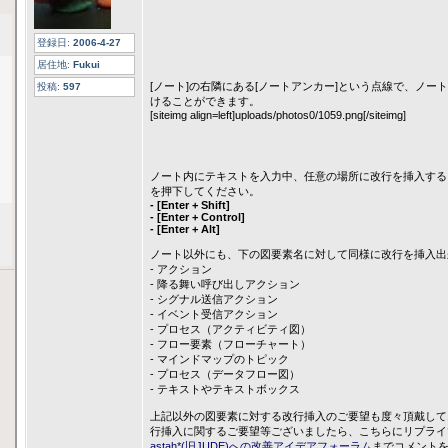
登録日:
2006-4-27
居住地:
Fukui
[ノート]の右隣にある[ノートアンカー]という点線で、ノー
投稿:
597
けることができます。
[siteimg align=left]uploads/photos0/1059.png[/siteimg]
ノート内にテキストを入力中、任意の場所に改行を挿入する
を押下してください。
- [Enter + Shift]
- [Enter + Control]
- [Enter + Alt]
ノート以外にも、下の図要素名に対して同様に改行を挿入出
- アクション
- 降る舞い呼び出しアクション
- シグナル送信アクション
- イベント受信アクション
- プロセス（アクティビティ図）
- フロー要素（フローチャート）
- マインドマップのトピック
- プロセス（データフロー図）
- テキストやテキストボックス
上記以外の図要素に対する改行挿入のご要望も度々頂戴して
行挿入に関するご要望等ございましたら、こちらにリプライ
astah*(旧JUDE)への改善アイデアフォーラム
までコメント