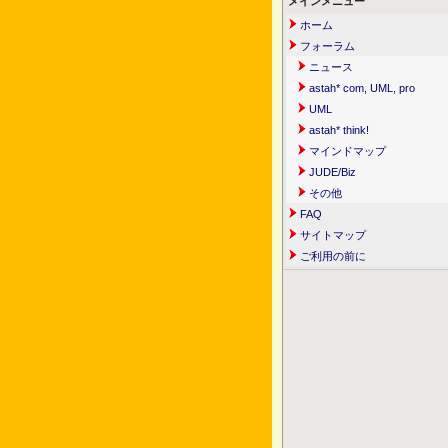
メインメニュー
ホーム
フォーラム
ニュース
astah* com, UML, pro
UML
astah* think!
マインドマップ
JUDE/Biz
その他
FAQ
サイトマップ
ご利用の前に