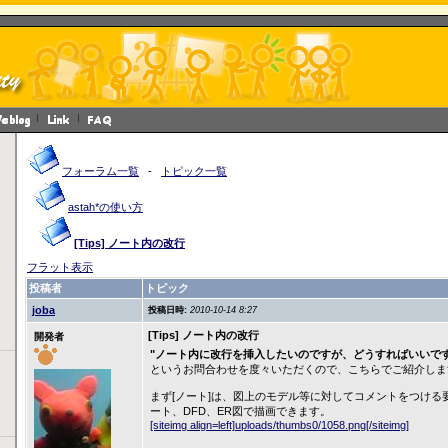
フォーラム一覧
-
トピック一覧
astah*の使い方
[Tips] ノート内の改行
フラット表示
投稿者
トピック
joba
投稿日時:
2010-10-14 8:27
[Tips] ノート内の改行
開発者
"ノート内に改行を挿入したいのですが、どうすればいいで
というお問合わせを度々いただくので、こちらでご紹介しま
まず[ノート]は、図上のモデル等に対してコメントをつける
ート、DFD、ER図で描画できます。
[siteimg align=left]uploads/thumbs0/1058.png[/siteimg]