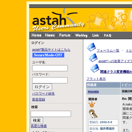
ログイン
astah*製品サイトはこちら
フォーラム一覧
-
ト
astah*への改善アイデ
ユーザ名:
関連クラス変更機能
パスワード:
フラット表示
投稿者
トピッ
murata
投稿日時
パスワード紛失
Re:
新規登録
開発者
A.na
検索
開発者
誠に
関連
す。
登録日:
2006-5-9
高度な検索
居住地:
福井県福井
また、