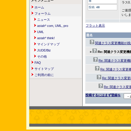
メインメニュー
市
ラス0
ホーム
投稿:
48
ご迷
フォーラム
いし
ニュース
フラット表示
astah* com, UML, pro
UML
題名
astah* think!
関連クラス変更機能が残
マインドマップ
JUDE/Biz
»
Re: 関連クラス変更
その他
Re: 関連クラス変更
FAQ
サイトマップ
Re: 関連クラス変更
ご利用の前に
Re: 関連クラス変
Re: 関連クラス
投稿するにはまず登録を