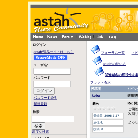
ログイン
astah*製品サイトはこちら
フォーラム一覧
-
ト
astah*の使い方
ユーザ名:
関連端名の可視性を
パスワード:
フラット表示
投稿者
トピッ
koba
投稿日時
パスワード紛失
Re:
新規登録
新米
ご回
検索
次期
登録日:
2008-3-27
よろ
居住地:
投稿:
8
高度な検索