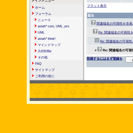
メインメニュー
フラット表示
ホーム
フォーラム
題名
ニュース
関連端名の可視性を非表
astah* com, UML, pro
UML
Re: 関連端名の可視
astah* think!
Re: 関連端名の可視
マインドマップ
»
Re: 関連端名の可
JUDE/Biz
その他
投稿するにはまず登録を
FAQ
サイトマップ
ご利用の前に