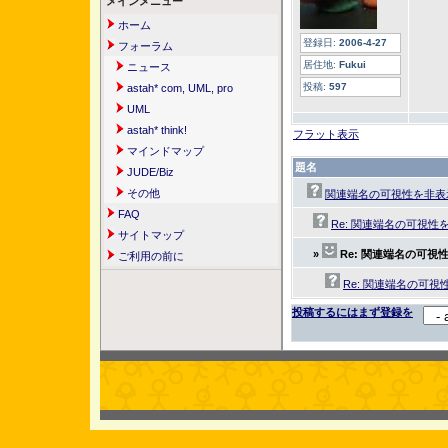
メインメニュー
ホーム
登録日:
2006-4-27
フォーラム
居住地:
Fukui
ニュース
投稿:
597
astah* com, UML, pro
UML
astah* think!
フラット表示
マインドマップ
題名
JUDE/Biz
その他
関連端名の可視性を非表
FAQ
Re: 関連端名の可視
サイトマップ
»
Re: 関連端名の可
ご利用の前に
Re: 関連端名の可
投稿するにはまず登録を