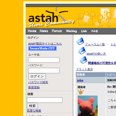
ログイン
astah*製品サイトはこちら
フォーラム一覧
-
ト
astah*の使い方
ユーザ名:
関連端名の可視性を
パスワード:
フラット表示
投稿者
トピッ
joba
投稿日時
パスワード紛失
Re:
新規登録
開発者
kob
検索
こち
ご要
高度な検索