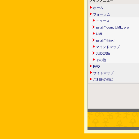
メインメニュー
ホーム
フォーラム
ニュース
astah* com, UML, pro
UML
astah* think!
マインドマップ
JUDE/Biz
その他
FAQ
サイトマップ
ご利用の前に