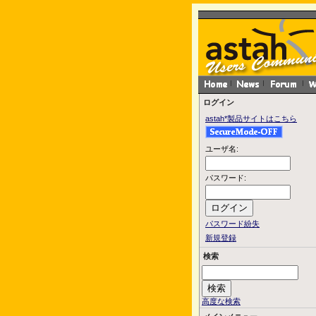
ログイン
astah*製品サイトはこちら
ユーザ名:
パスワード:
パスワード紛失
新規登録
検索
高度な検索