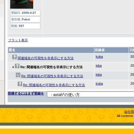
登録日:
2006-4-27
居住地:
Fukui
投稿:
597
フラット表示
題名
投稿者
日
koba
20
関連端名の可視性を非表示にする方法
joba
20
»
Re: 関連端名の可視性を非表示にする方法
joba
20
Re: 関連端名の可視性を非表示にする方法
koba
20
Re: 関連端名の可視性を非表示にする方法
投稿するにはまず登録を
会社情
All content