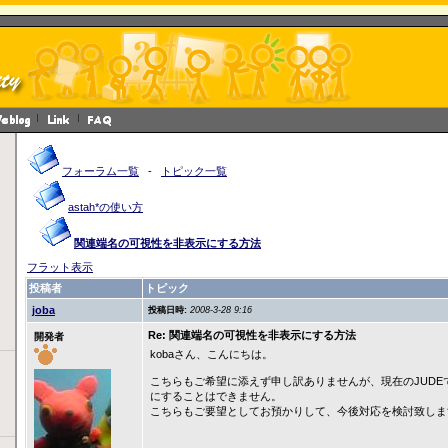
フォーラム一覧
-
トピック一覧
astah*の使い方
関連端名の可視性を非表示にする方法
フラット表示
投稿者
トピック
joba
投稿日時:
2008-3-28 9:16
Re: 関連端名の可視性を非表示にする方法
開発者
kobaさん、こんにちは。
こちらもご希望に添えず申し訳ありませんが、現在のJUDE
にすることはできません。
こちらもご要望としてお預かりして、今後対応を検討致しま