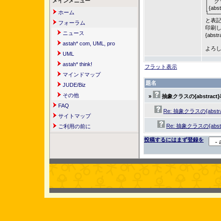
メインメニュー
│ ク
│{abst
ホーム
└───
と表
フォーラム
印刷
ニュース
{ab
astah* com, UML, pro
よろ
UML
astah* think!
フラット表示
マインドマップ
題名
JUDE/Biz
その他
»
抽象クラスの{abstrac
FAQ
Re: 抽象クラスの{abst
サイトマップ
Re: 抽象クラスの{abs
ご利用の前に
投稿するにはまず登録を