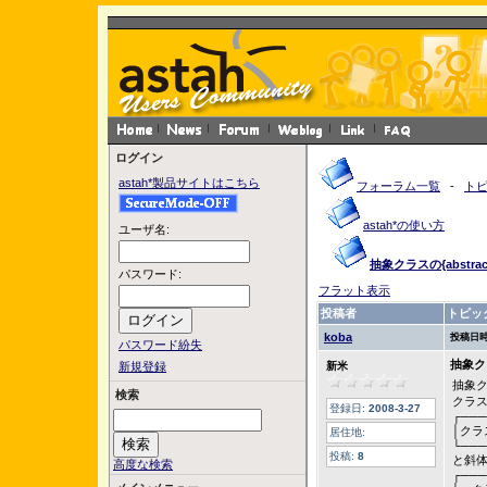
ログイン
astah*製品サイトはこちら
フォーラム一覧
-
ト
astah*の使い方
ユーザ名:
抽象クラスの{abstra
パスワード:
フラット表示
投稿者
トピッ
koba
投稿日時
パスワード紛失
抽象クラ
新規登録
新米
抽象
検索
クラス
登録日:
2008-3-27
┌───
│クラ
居住地:
└───
投稿:
8
と斜
高度な検索
┌───