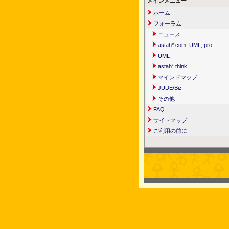
メインメニュー
ホーム
フォーラム
ニュース
astah* com, UML, pro
UML
astah* think!
マインドマップ
JUDE/Biz
その他
FAQ
サイトマップ
ご利用の前に