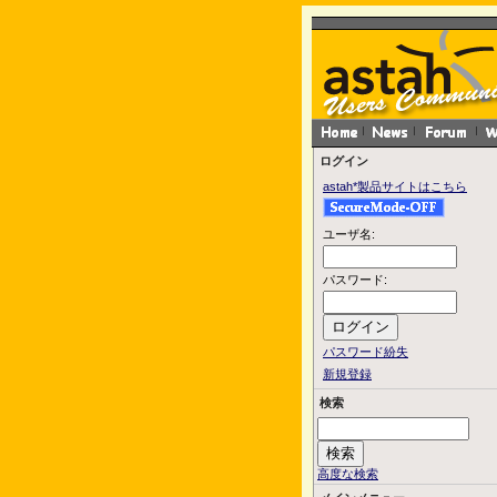
ログイン
astah*製品サイトはこちら
ユーザ名:
パスワード:
パスワード紛失
新規登録
検索
高度な検索