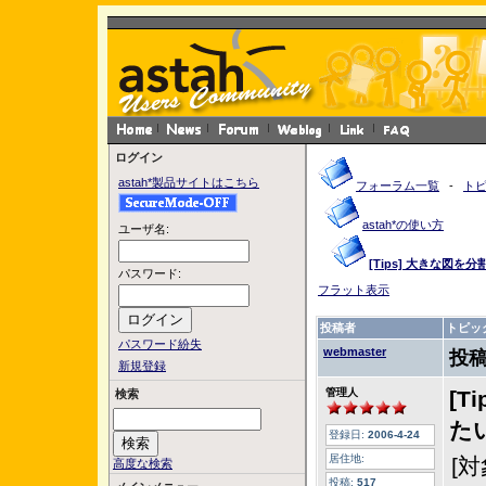
ログイン
astah*製品サイトはこちら
フォーラム一覧
-
ト
astah*の使い方
ユーザ名:
[Tips] 大きな図
パスワード:
フラット表示
投稿者
トピッ
パスワード紛失
webmaster
投稿
新規登録
管理人
[
検索
た
登録日:
2006-4-24
居住地:
[
高度な検索
投稿:
517