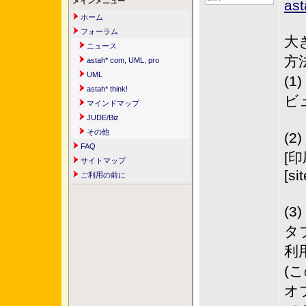
メインメニュー
as
ホーム
フォーラム
大
ニュース
方
astah* com, UML, pro
UML
(
astah* think!
ビ
マインドマップ
JUDE/Biz
その他
(
FAQ
[
サイトマップ
[si
ご利用の前に
(
タ
利
(
オ