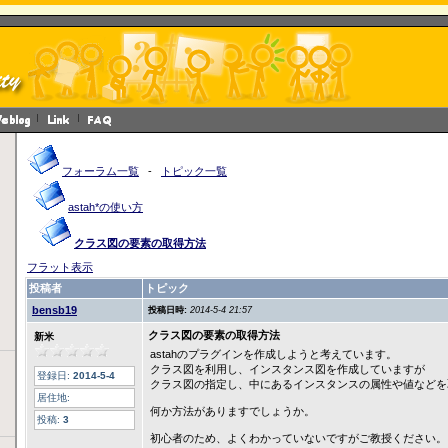
フォーラム一覧
-
トピック一覧
astah*の使い方
クラス図の要素の取得方法
フラット表示
投稿者
トピック
bensb19
投稿日時:
2014-5-4 21:57
クラス図の要素の取得方法
新米
astahのプラグインを作成しようと考えています。
クラス図を利用し、インスタンス図を作成していますが
登録日:
2014-5-4
クラス図の指定し、中にあるインスタンスの属性や値などを
居住地:
何か方法がありますでしょうか。
投稿:
3
初心者のため、よくわかっていないですがご教授ください。