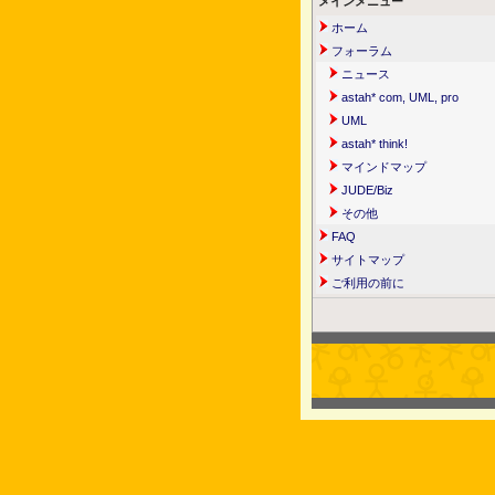
メインメニュー
ホーム
フォーラム
ニュース
astah* com, UML, pro
UML
astah* think!
マインドマップ
JUDE/Biz
その他
FAQ
サイトマップ
ご利用の前に