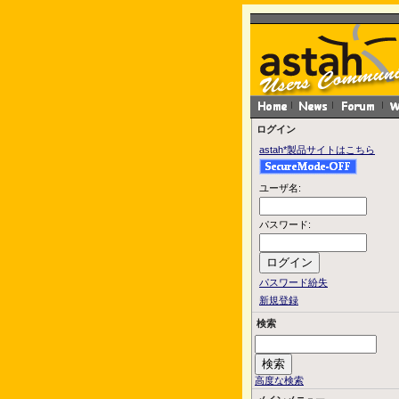
ログイン
astah*製品サイトはこちら
ユーザ名:
パスワード:
パスワード紛失
新規登録
検索
高度な検索