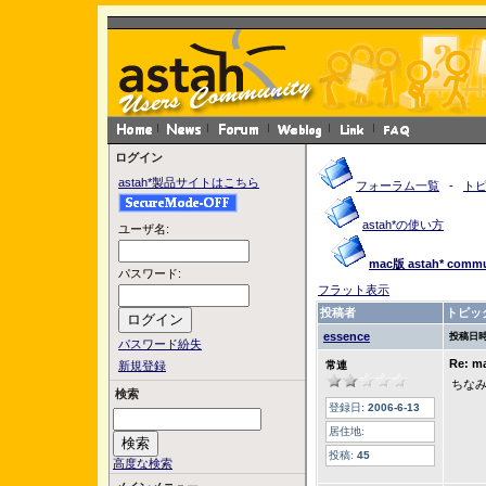
ログイン
astah*製品サイトはこちら
フォーラム一覧
-
ト
astah*の使い方
ユーザ名:
mac版 astah* co
パスワード:
フラット表示
投稿者
トピッ
essence
投稿日時
パスワード紛失
Re: 
新規登録
常連
ちなみ
検索
登録日:
2006-6-13
居住地:
投稿:
45
高度な検索