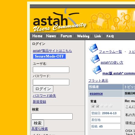
ログイン
astah*製品サイトはこちら
フォーラム一覧
-
ト
astah*の使い方
ユーザ名:
mac版 astah* co
パスワード:
フラット表示
投稿者
トピッ
essence
投稿日時
パスワード紛失
Re: 
新規登録
常連
こん
検索
登録日:
2006-6-13
私の
居住地:
環境
投稿:
45
高度な検索
OSX 1
Java 