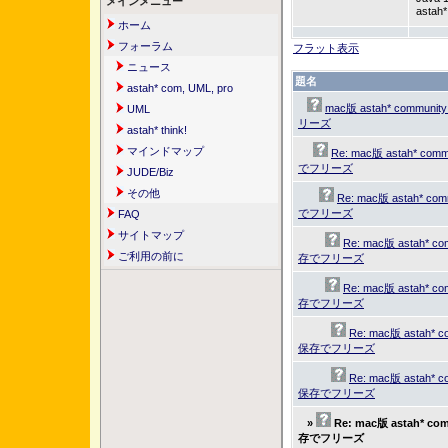
メインメニュー
asta
ホーム
フォーラム
フラット表示
ニュース
題名
astah* com, UML, pro
mac版 astah* commun
UML
リーズ
astah* think!
マインドマップ
Re: mac版 astah* co
でフリーズ
JUDE/Biz
その他
Re: mac版 astah* c
でフリーズ
FAQ
サイトマップ
Re: mac版 astah* c
ご利用の前に
存でフリーズ
Re: mac版 astah* c
存でフリーズ
Re: mac版 astah* 
保存でフリーズ
Re: mac版 astah* 
保存でフリーズ
»
Re: mac版 astah* c
存でフリーズ