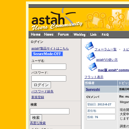
ログイン
astah*製品サイトはこちら
フォーラム一覧
-
ト
astah*の使い方
ユーザ名:
mac版 astah* co
パスワード:
フラット表示
投稿者
トピッ
Sueyoshi
投稿日時
パスワード紛失
Re: 
新規登録
CVメンバ
Meg
検索
登録日:
2013-8-27
現在
居住地:
大変
投稿:
76
じま
高度な検索
調査