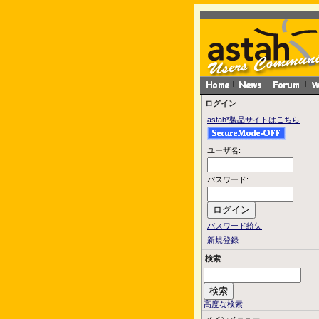
ログイン
astah*製品サイトはこちら
ユーザ名:
パスワード:
パスワード紛失
新規登録
検索
高度な検索