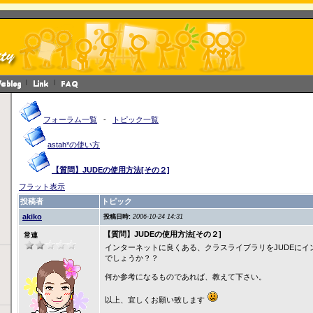
フォーラム一覧
-
トピック一覧
astah*の使い方
【質問】JUDEの使用方法[その２]
フラット表示
投稿者
トピック
akiko
投稿日時:
2006-10-24 14:31
【質問】JUDEの使用方法[その２]
常連
インターネットに良くある、クラスライブラリをJUDEにイ
でしょうか？？
何か参考になるものであれば、教えて下さい。
以上、宜しくお願い致します