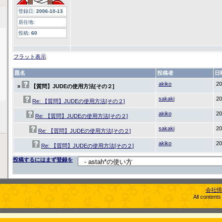
登録日:
2006-10-13
居住地:
投稿:
60
フラット表示
題名
投稿者
日
akiko
20
»
【質問】JUDEの使用方法[その２]
sakaki
20
Re: 【質問】JUDEの使用方法[その２]
akiko
20
Re: 【質問】JUDEの使用方法[その２]
sakaki
20
Re: 【質問】JUDEの使用方法[その２]
akiko
20
Re: 【質問】JUDEの使用方法[その２]
投稿するにはまず登録を
会社情
All content