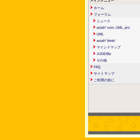
メインメニュー
ホーム
フォーラム
ニュース
astah* com, UML, pro
UML
astah* think!
マインドマップ
JUDE/Biz
その他
FAQ
サイトマップ
ご利用の前に