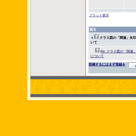
フラット表示
題名
»
クラス図の「関連」矢
いて
Re: クラス図の「関
について
投稿するにはまず登録を