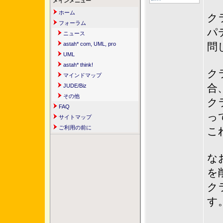
メインメニュー
ホーム
ク
フォーラム
パ
ニュース
astah* com, UML, pro
問
UML
astah* think!
ク
マインドマップ
合
JUDE/Biz
その他
ク
FAQ
っ
サイトマップ
ご利用の前に
こ
な
を
ク
す