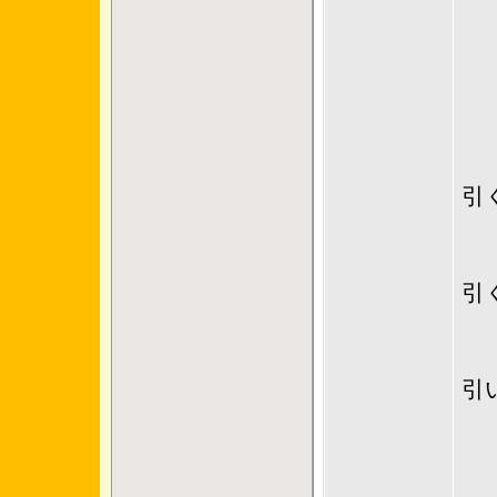
-
一
１
引
２
３
引
４
５
引