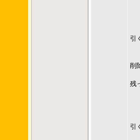
複
＜
１
引
２
３
削
４
残
＜
１
引
２