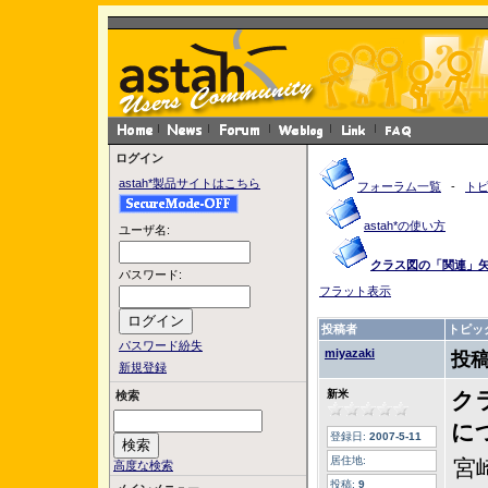
ログイン
astah*製品サイトはこちら
フォーラム一覧
-
ト
astah*の使い方
ユーザ名:
クラス図の「関連」
パスワード:
フラット表示
投稿者
トピッ
パスワード紛失
miyazaki
投稿
新規登録
新米
ク
検索
に
登録日:
2007-5-11
居住地:
宮
高度な検索
投稿:
9