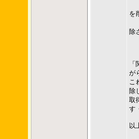
３
を
４
除
--
「
が
こ
除
取
す
以