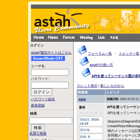
ログイン
astah*製品サイトはこちら
フォーラム一覧
-
トピック一覧
astah*の使い方
ユーザ名:
APIを使ってシーケンス図の
パスワード:
スレッド表示
|
新しいものから
投稿者
トピック
パスワード紛失
yura
投稿日時:
2020-10-29 12:
新規登録
APIを使ってシーケ
新米
APIを使ってシー
検索
登録日:
2020-
SequenceDiagramEd
10-29
createReturnMess
居住地:
他のメッセージは記
高度な検索
非同期メッセージに
投稿:
9