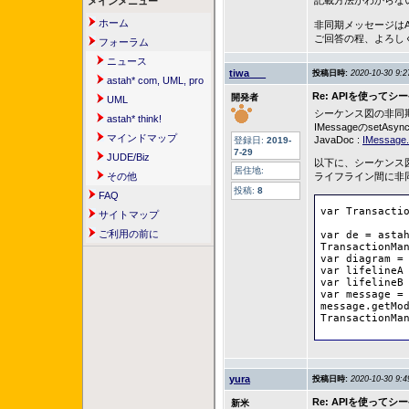
記載方法がわからな
メインメニュー
ホーム
非同期メッセージは
ご回答の程、よろし
フォーラム
ニュース
tiwa___
投稿日時:
2020-10-30 9:2
astah* com, UML, pro
Re: APIを使っ
開発者
UML
シーケンス図の非同
astah* think!
IMessageのse
マインドマップ
JavaDoc :
IMessage.
登録日:
2019-
7-29
JUDE/Biz
以下に、シーケンス
居住地:
その他
ライフライン間に非
投稿:
8
FAQ
var Transactio
サイトマップ
ご利用の前に
var de = astah
TransactionMan
var diagram = 
var lifelineA 
var lifelineB 
var message = 
message.getMod
TransactionMa
yura
投稿日時:
2020-10-30 9:4
Re: APIを使っ
新米