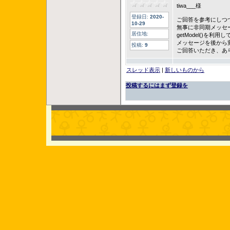
tiwa___様
登録日:
2020-
ご回答を参考にしつ
10-29
無事に非同期メッセ
居住地:
getModel()を利用し
メッセージを後から
投稿:
9
ご回答いただき、あ
スレッド表示
|
新しいものから
投稿するにはまず登録を