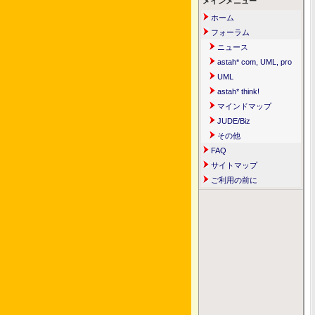
メインメニュー
ホーム
フォーラム
ニュース
astah* com, UML, pro
UML
astah* think!
マインドマップ
JUDE/Biz
その他
FAQ
サイトマップ
ご利用の前に