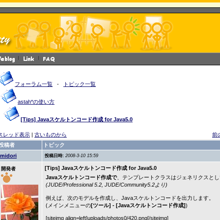
フォーラム一覧
-
トピック一覧
astah*の使い方
[Tips] Javaスケルトンコード作成 for Java5.0
スレッド表示
|
古いものから
前
投稿者
トピック
midori
投稿日時:
2008-3-10 15:59
[Tips] Javaスケルトンコード作成 for Java5.0
開発者
Javaスケルトンコード作成で
、テンプレートクラスはジェネリクスとし
(JUDE/Professional 5.2, JUDE/Community5.2より)
例えば、次のモデルを作成し、Javaスケルトンコードを出力します。
(メインメニューの
[ツール] - [Javaスケルトンコード作成]
)
[siteimg align=left]uploads/photos0/420.png[/siteimg]