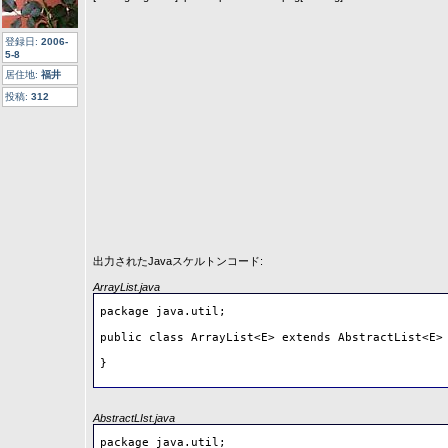
登録日:
2006-
5-8
居住地:
福井
投稿:
312
出力されたJavaスケルトンコード:
ArrayList.java
package java.util;

public class ArrayList<E> extends AbstractList<E> 
}
AbstractLIst.java
package java.util;
