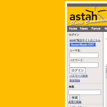
ログイン
astah*製品サイトはこちら
ユーザ名:
パスワード:
パスワード紛失
新規登録
検索
高度な検索