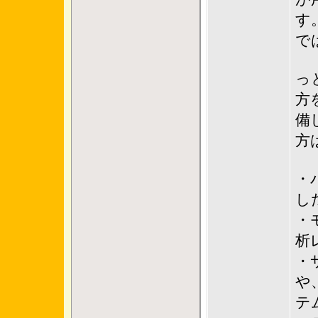
す
で
っ
方
備
方
・
し
・
析
・
や
テ