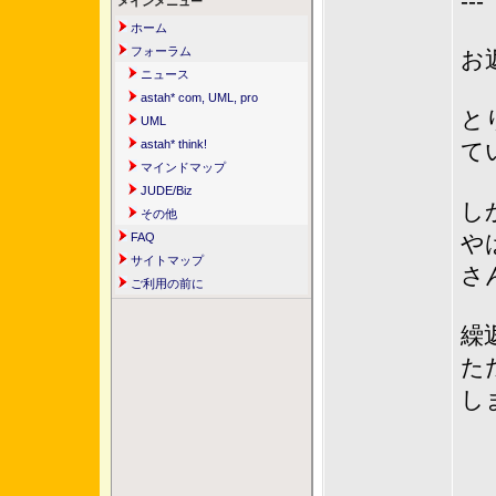
---
メインメニュー
ホーム
フォーラム
お
ニュース
astah* com, UML, pro
と
UML
astah* think!
て
マインドマップ
JUDE/Biz
し
その他
FAQ
や
サイトマップ
さ
ご利用の前に
繰
た
し