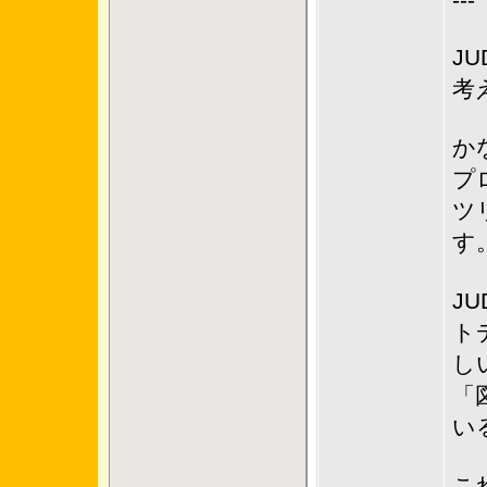
---
JU
考
か
プ
ツ
す
J
ト
し
「
い
こ