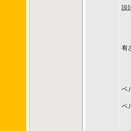
設
└
有
│
│
│
ベ
│
ベ
│