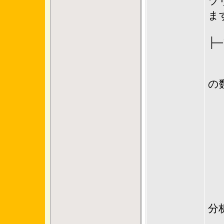
ツ
ま
├
└
の
│
│
│
│
分
│