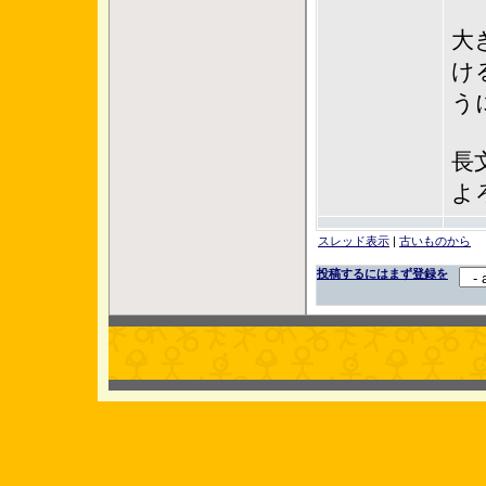
大
け
う
長
よ
スレッド表示
|
古いものから
投稿するにはまず登録を