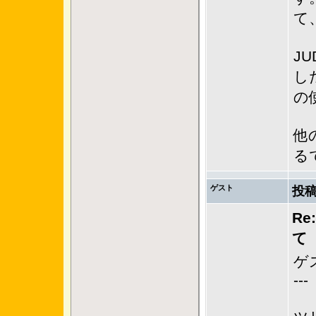
て
J
し
の
他
る
ゲスト
投稿
R
て
ゲ
---