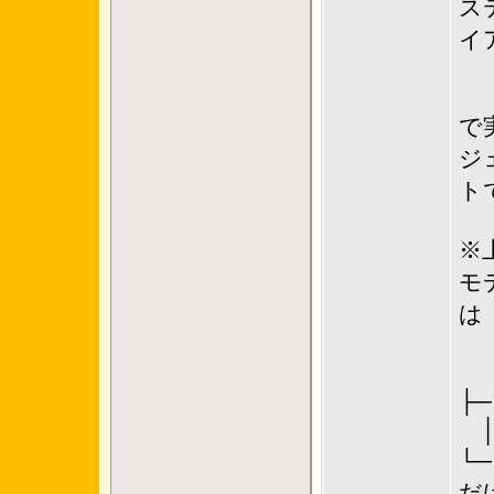
ス
イ
で
ジ
ト
※
モ
は
├
└
だ