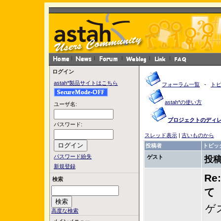
ログイン
astah*製品サイトはこちら
フォーラム一覧
-
ト
astah*の使い方
ユーザ名:
プロジェクトのディ
パスワード:
スレッド表示
|
古いものから
投稿者
トピッ
パスワード紛失
ゲスト
投稿
新規登録
R
検索
て
ゲ
高度な検索