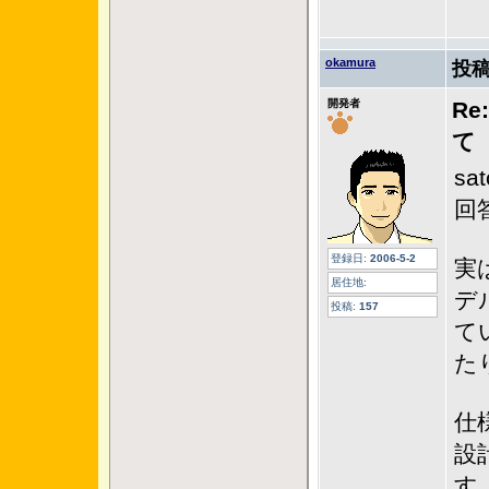
okamura
投稿
開発者
R
て
s
回
登録日:
2006-5-2
実
居住地:
デ
投稿:
157
て
た
仕
設
す