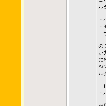
ル
・
・
・
の
い
にS
A
ル
・
・
が