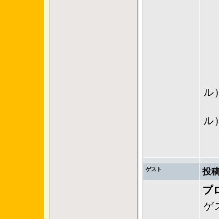
│
└
│
ル
│
ル
└
ゲスト
投稿
プ
ゲ