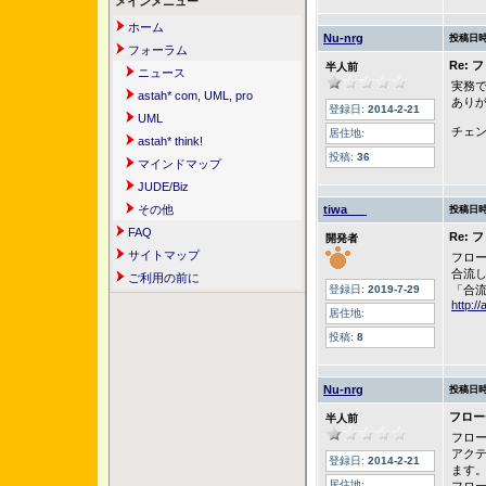
メインメニュー
ホーム
Nu-nrg
投稿日時
フォーラム
Re:
半人前
ニュース
実務
astah* com, UML, pro
あり
登録日:
2014-2-21
UML
チェ
居住地:
astah* think!
投稿:
36
マインドマップ
JUDE/Biz
その他
tiwa___
投稿日時
FAQ
Re:
開発者
サイトマップ
フロ
合流
ご利用の前に
登録日:
2019-7-29
「合
http:/
居住地:
投稿:
8
Nu-nrg
投稿日時
フロー
半人前
フロ
アク
登録日:
2014-2-21
ます
居住地: