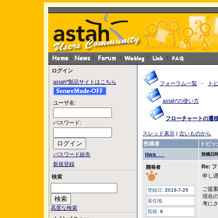
ログイン
astah*製品サイトはこちら
フォーラム一覧
-
ト
astah*の使い方
ユーザ名:
フローチャートの遷
パスワード:
スレッド表示
|
古いものから
投稿者
トピッ
パスワード紛失
tiwa___
投稿日時
新規登録
Re:
開発者
申し遅
検索
ご提
登録日:
2019-7-29
現在
居住地:
考に
高度な検索
投稿:
8