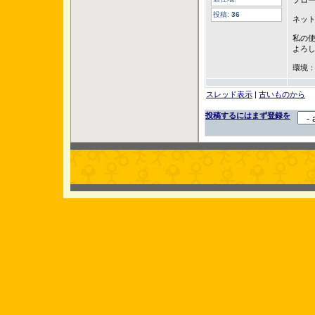
フロ
投稿:
36
ネッ
私の
よろ
環境：as
スレッド表示
|
古いものから
投稿するにはまず登録を