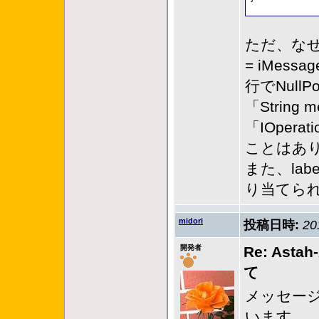
ただ、なぜか
= iMess
行でNullP
「String m
「IOperati
ことはあ
また、la
り当てら
midori
投稿日時:
20
開発者
Re: A
て
メッセー
います。