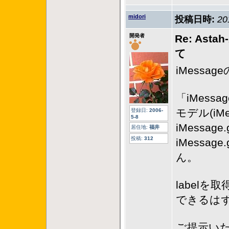
midori
投稿日時:
20
開発者
Re: A
て
iMess
「iMessage
モデル(iMe
登録日:
2006-
5-8
iMessage.
居住地:
福井
投稿:
312
iMessag
ん。
labelを
できるは
ご提示い