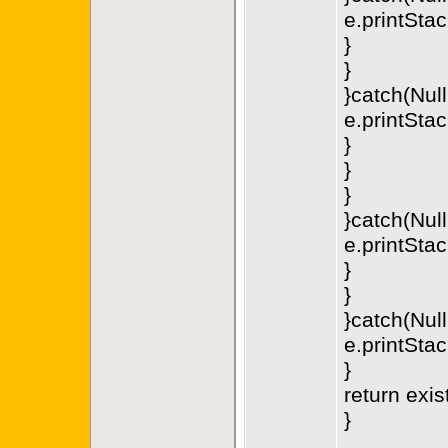
e.printStac
}
}
}catch(Nul
e.printStac
}
}
}
}catch(Nul
e.printStac
}
}
}catch(Nul
e.printStac
}
return exi
}