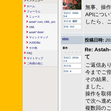
メインメニュー
無事、操作
ホーム
フォーラム
APIに
登録日:
2006-
5-8
ニュース
したら、
居住地:
福井
astah* com, UML, pro
投稿:
312
UML
astah* think!
マインドマップ
eiten
投稿日時:
20
JUDE/Biz
その他
新米
Re: A
FAQ
て
登録日:
2016-
サイトマップ
1-4
ご利用の前に
ご返信あ
居住地:
今までご
投稿:
4
その結果、
ました。
操作を取
で次へ進
複数回の