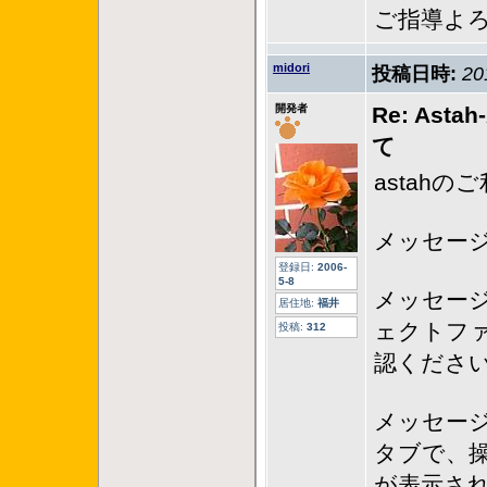
ご指導よ
midori
投稿日時:
20
開発者
Re: A
て
astah
メッセージの操
登録日:
2006-
5-8
メッセージ
居住地:
福井
ェクトフ
投稿:
312
認くださ
メッセー
タブで、
が表示さ