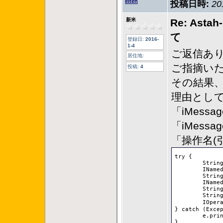
eiten
投稿日時:
20
新米
Re: A
て
登録日:
2016-
1-4
ご返信あ
居住地:
ご指摘いた
投稿:
4
その結果
理由としては
「iMessa
「iMessag
「操作名(
try {

	String message = iMessage.getPresentations()[0].getLabel();

	INamedElement target = iMessage.getTarget();

	String targetName = target.getName();

	INamedElement source = iMessage.getSource();

	String sourceName = source.getName();

	String argument = iMessage.getArgument();

	IOperation iOperation = iMessage.getOperation();//この行でNullPointerExceptionが発生

} catch (Excep
	e.printStackTrace();

}