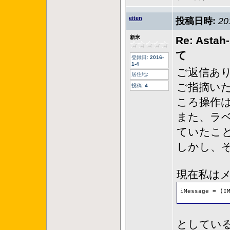
eiten
投稿日時:
20
新米
Re: A
て
登録日:
2016-
1-4
ご返信あ
居住地:
ご指摘い
投稿:
4
ころ操作
また、ラベ
ていたこ
しかし、それ
現在私は
iMessage = (I
としてい