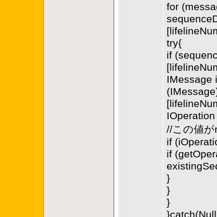
for (mess
sequenceDi
[lifelineN
try{
if (sequen
[lifelineN
IMessage 
(IMessage)
[lifelineN
IOperation
//この値
if (iOperati
if (getOpe
existingS
}
}
}
}catch(Nul