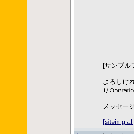
[サンプル
よろしければ
りOper
メッセー
[siteimg a