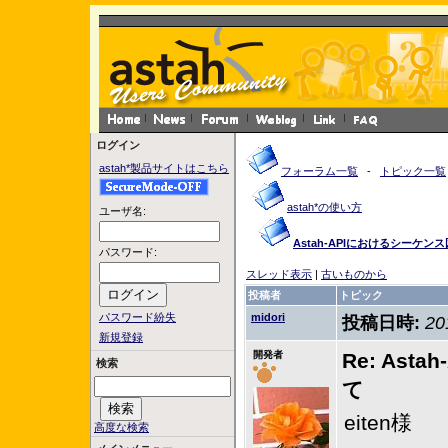
ログイン
astah*製品サイトはこちら
フォーラム一覧
-
トピック一覧
astah*の使い方
ユーザ名:
Astah-APIにおけるシー
パスワード:
スレッド表示
|
古いものから
投稿者
トピック
パスワード紛失
midori
投稿日時:
20
新規登録
開発者
Re: A
検索
て
eiten様
高度な検索