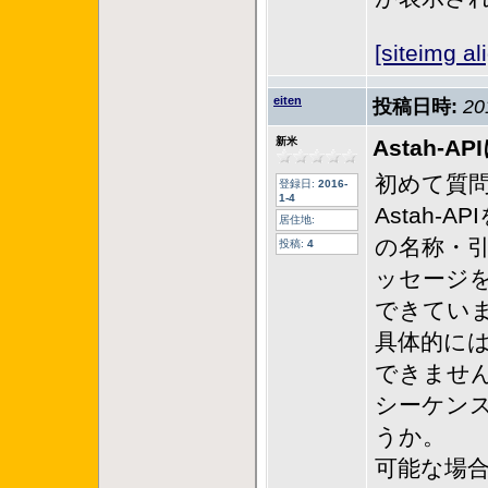
[siteimg a
eiten
投稿日時:
20
新米
Astah
初めて質
登録日:
2016-
1-4
Astah
居住地:
の名称・
投稿:
4
ッセージ
できてい
具体的には
できませ
シーケン
うか。
可能な場