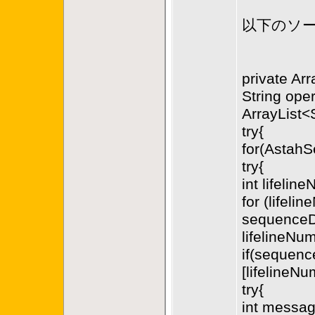
以下のソ
private Ar
String ope
ArrayList<
try{
for(Astah
try{
int lifelin
for (lifeli
sequenceDi
lifelineNu
if(sequenc
[lifelineN
try{
int messa