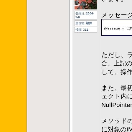
メッセー
登録日:
2006-
5-8
居住地:
福井
iMessage = (I
投稿:
312
ただし、ラ
合、上記
して、操作
また、最初
ェクト内
NullPoin
メソッドの途
に対象のi