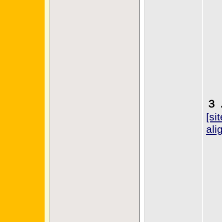
３
[si
ali