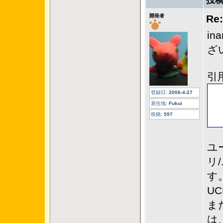
投稿
開発者
R
i
ざ
引
登録日:
2006-4-27
居住地:
Fukui
投稿:
597
ユ
リ/
す
UCD
ま
は