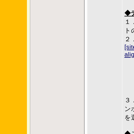
◆
１
ト
２
[si
ali
３
ンポ
を
◆ご