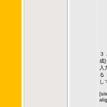
３
成
入
る
し
[si
ali