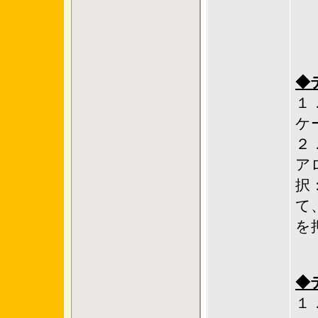
◆
１．
ケ
２
ア
択
て
を
◆
１．