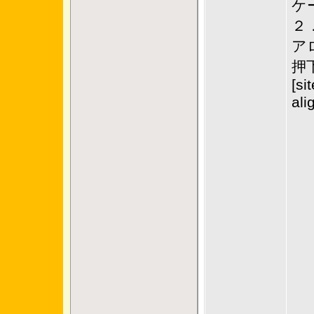
ケ
２
ア
押
[si
ali