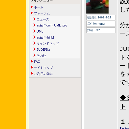
設
メインメニュー
ホーム
し
フォーラム
登録日:
2006-4-27
ニュース
分
居住地:
Fukui
astah* com, UML, pro
投稿:
597
UML
ー
astah* think!
マインドマップ
J
JUDE/Biz
その他
ト
FAQ
ー
サイトマップ
を
ご利用の前に
で
◆
ト
１