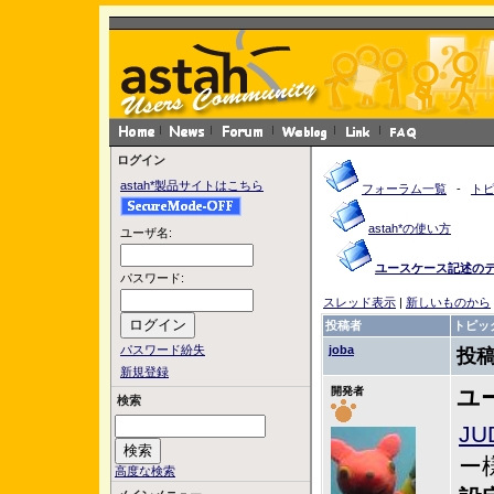
ログイン
astah*製品サイトはこちら
フォーラム一覧
-
ト
astah*の使い方
ユーザ名:
ユースケース記述の
パスワード:
スレッド表示
|
新しいものから
投稿者
トピッ
パスワード紛失
joba
投稿
新規登録
開発者
ユ
検索
JU
ー
高度な検索