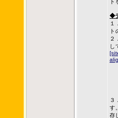
ト
◆
１
ト
２
し
[si
ali
３
す
存し