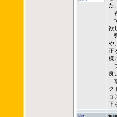
た
各
で
欲
数
や
正
様
プ
良
或
ク
ョン
下
joba