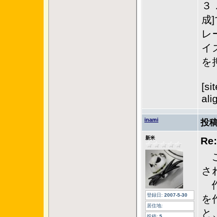
３
成
レ
イ
を
[si
ali
inami
投稿
新米
R
こ
さ
作
登録日:
2007-5-30
を
居住地:
と
投稿:
5