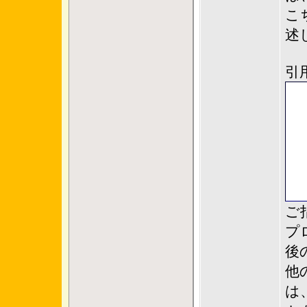
こ
述
引
ご
プ
後
他
は