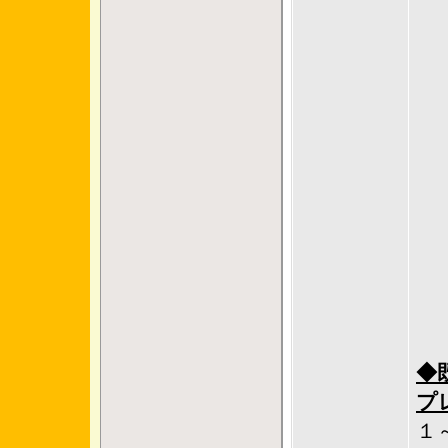
◆
プ
１