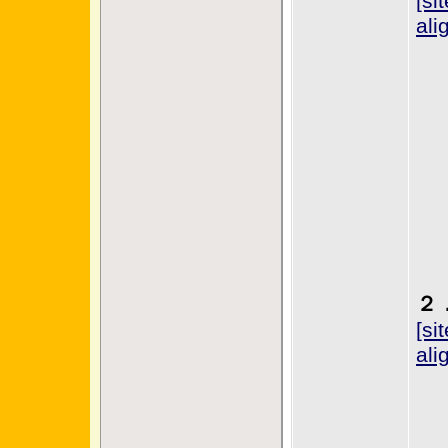
[si
ali
２
[si
ali