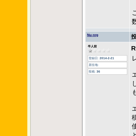
Nu-nrg
半人前
登録日:
2014-2-21
居住地:
投稿:
36