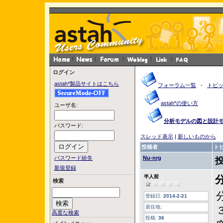
ログイン
astah*製品サイトはこちら
フォーラム一覧
-
トピ
astah*の使い方
ユーザ名:
分析モデルの図と設計
パスワード:
スレッド表示
|
新しいものから
投稿者
ト
パスワード紛失
Nu-nrg
新規登録
半人前
検索
分
登録日:
2014-2-21
居住地:
高度な検索
投稿:
36