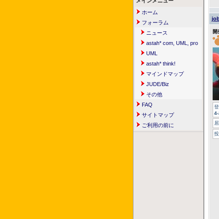
メインメニュー
ホーム
jo
フォーラム
開
ニュース
astah* com, UML, pro
UML
astah* think!
マインドマップ
JUDE/Biz
その他
FAQ
登
4
サイトマップ
居
ご利用の前に
投