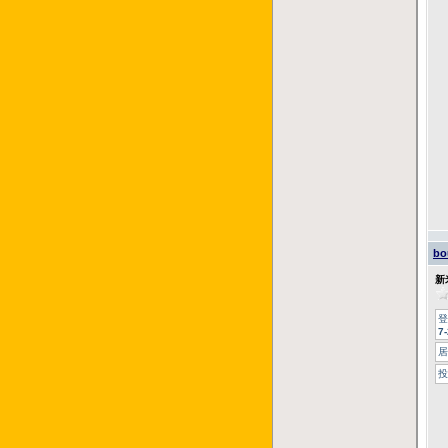
bo
新
登
7
居
投