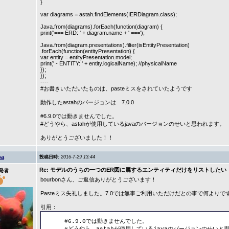
}
var diagrams = astah.findElements(IERDiagram.class);
Java.from(diagrams).forEach(function(diagram) {
print('=== ERD: ' + diagram.name + ' ===');
Java.from(diagram.presentations).filter(isEntityPresentation)
.forEach(function(entityPresentation) {
var entity = entityPresentation.model;
print(' - ENTITY: ' + entity.logicalName); //physicalName
});
});
----
#お書きいただいたものは、pasteミスをされていたようです
動作したastahのバージョンは 7.0.0
#6.9.0では動きませんでした。
#どうやら、astahが使用しているjavaのバージョンのせいと思われます。
ありがとうございました！！
ba
投稿日時:
2016-7-29 13:44
Re: モデルのうちの一つのER図に属するエンティティだけをリストしたい
発者
bourbonさん、ご返信ありがとうございます！
Pasteミス失礼しました。7.0では無事ご利用いただけだとの事で何より
引用：
#6.9.0では動きませんでした。