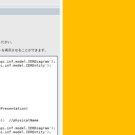
ください。
トを表示させることができます。
pi.inf.model.IERDiagram');

i.inf.model.IEREntity');



Presentation)

);  //physicalName

pi.inf.model.IERDiagram');

i.inf.model.IEREntity');
