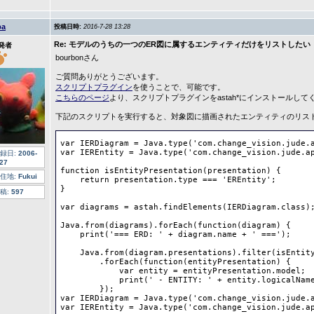
ba
投稿日時:
2016-7-28 13:28
Re: モデルのうちの一つのER図に属するエンティティだけをリストしたい
発者
bourbonさん
ご質問ありがとうございます。
スクリプトプラグイン
を使うことで、可能です。
こちらのページ
より、スクリプトプラグインをastah*にインストールして
下記のスクリプトを実行すると、対象図に描画されたエンティティのリス
var IERDiagram = Java.type('com.change_vision.jude.a
var IEREntity = Java.type('com.change_vision.jude.ap
録日:
2006-
-27
function isEntityPresentation(presentation) {

住地:
Fukui
    return presentation.type === 'EREntity';

}

稿:
597
var diagrams = astah.findElements(IERDiagram.class);
Java.from(diagrams).forEach(function(diagram) {

    print('=== ERD: ' + diagram.name + ' ===');

    Java.from(diagram.presentations).filter(isEntity
        .forEach(function(entityPresentation) {

            var entity = entityPresentation.model;

            print(' - ENTITY: ' + entity.logicalName
        });

var IERDiagram = Java.type('com.change_vision.jude.a
var IEREntity = Java.type('com.change_vision.jude.ap