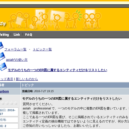
フォーラム一覧
-
トピック一覧
astah*の使い方
モデルのうちの一つのER図に属するエンティティだけをリストしたい
レッド表示
|
新しいものから
稿者
トピック
urbon
投稿日時:
2016-7-27 19:15
モデルのうちの一つのER図に属するエンティティだけをリストしたい
米
質問させてください。
astah professional で、一つのモデルの中に複数のER図を書いて
録日:
2016-
複して掲載されています。
-27
ここである一つのER図を選び、そこに掲載されているエンティティのみ
住地:
エンティティ定義の抽出機能ではできないように見えるのですが、何か方
ご存知の方いらっしゃいましたら、お願いいたします。
稿:
2