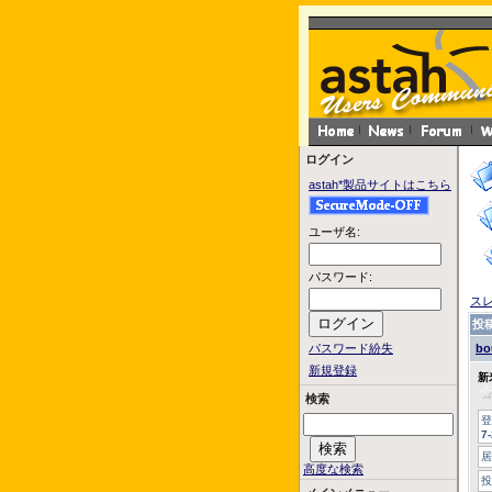
ログイン
astah*製品サイトはこちら
ユーザ名:
パスワード:
ス
投
パスワード紛失
bo
新規登録
新
検索
登
7
居
高度な検索
投