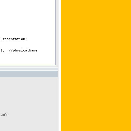


Presentation)

);  //physicalName

ram');