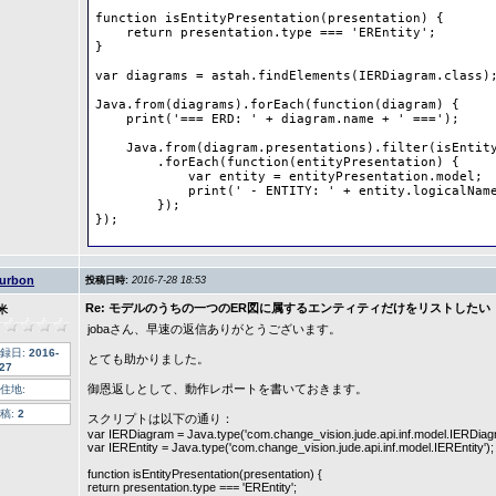
function isEntityPresentation(presentation) {

    return presentation.type === 'EREntity';

}

var diagrams = astah.findElements(IERDiagram.class);
Java.from(diagrams).forEach(function(diagram) {

    print('=== ERD: ' + diagram.name + ' ===');

    Java.from(diagram.presentations).filter(isEntity
        .forEach(function(entityPresentation) {

            var entity = entityPresentation.model;

            print(' - ENTITY: ' + entity.logicalName
        });

});
urbon
投稿日時:
2016-7-28 18:53
Re: モデルのうちの一つのER図に属するエンティティだけをリストしたい
米
jobaさん、早速の返信ありがとうございます。
録日:
2016-
とても助かりました。
-27
御恩返しとして、動作レポートを書いておきます。
住地:
稿:
2
スクリプトは以下の通り：
var IERDiagram = Java.type('com.change_vision.jude.api.inf.model.IERDiag
var IEREntity = Java.type('com.change_vision.jude.api.inf.model.IEREntity');
function isEntityPresentation(presentation) {
return presentation.type === 'EREntity';