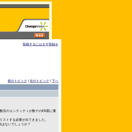
投稿するにはまず登録を
前のトピック
|
次のトピック
|
下へ
います。数百のエンティティが数十のER図に重
をリストする必要が出てきました。
法はないでしょうか？