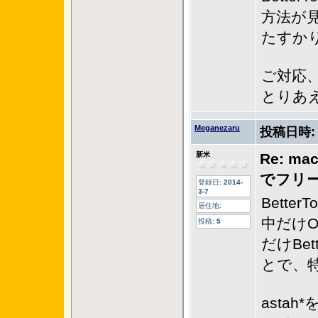
方法が
たすか
ご対応
とりあ
Meganezaru
投稿日時
新米
Re: ma
でフリ
登録日:
2014-
3-7
Bette
居住地:
中だけO
投稿:
5
だけBet
とで、
astah