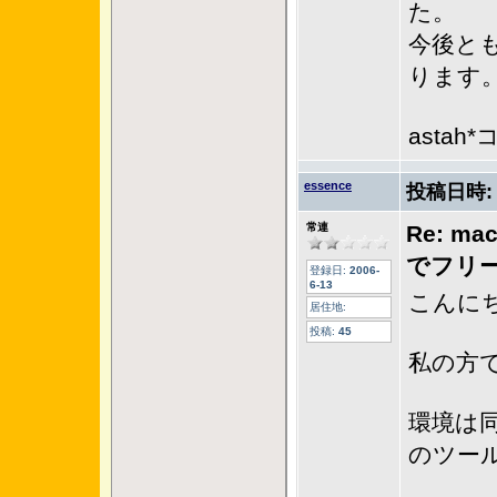
た。
今後とも
ります
asta
essence
投稿日時
常連
Re: ma
でフリ
登録日:
2006-
6-13
こんに
居住地:
投稿:
45
私の方
環境は
のツー