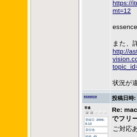
https://
mt=12
esse
また、
http://a
vision.
topic_i
状況が
essence
投稿日時
常連
Re: ma
でフリ
登録日:
2006-
6-13
ご対応
居住地:
投稿:
45