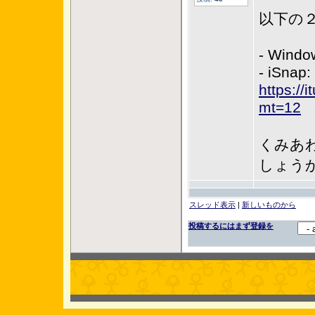
以下の
- Windo
- iSnap:
https://
mt=12
くみあ
しょう
スレッド表示
|
新しいものから
投稿するにはまず登録を