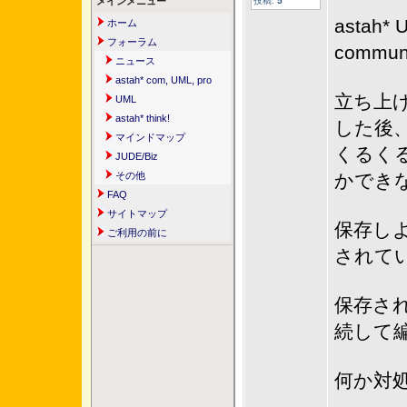
メインメニュー
投稿:
5
asta
ホーム
フォーラム
comm
ニュース
astah* com, UML, pro
立ち上
UML
astah* think!
した後
マインドマップ
くるく
JUDE/Biz
その他
かでき
FAQ
サイトマップ
保存し
ご利用の前に
されて
保存さ
続して
何か対