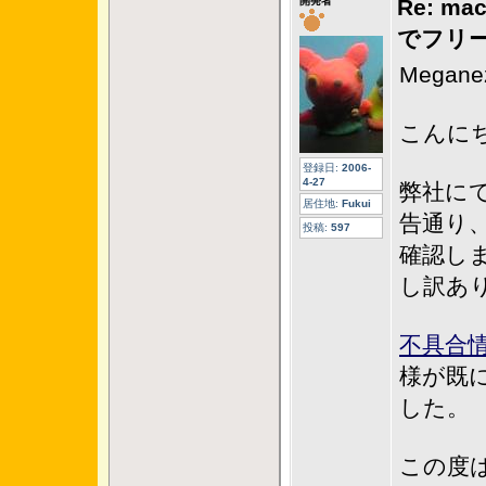
開発者
Re: ma
でフリ
Megane
こんに
登録日:
2006-
4-27
弊社にて
居住地:
Fukui
告通り、B
投稿:
597
確認し
し訳あ
不具合
様が既
した。
この度