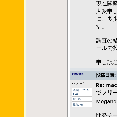
現在開
大変申
に、多
す。
調査の
ールで
申し訳
Sueyoshi
投稿日時
CVメンバ
Re: ma
登録日:
2013-
でフリ
8-27
居住地:
Mega
投稿:
76
開発チ