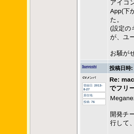
アイコンを
App(
た。
(設定
が、ユ
お騒が
Sueyoshi
投稿日時
CVメンバ
Re: ma
登録日:
2013-
でフリ
8-27
居住地:
Mega
投稿:
76
開発チーム
行して