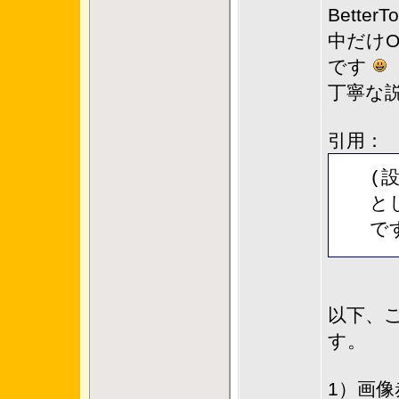
Bette
中だけ
です
丁寧な
引用：
(
と
で
以下、
す。
1）画像