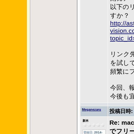
以下の
すか？
http://a
vision.
topic_i
リンク
を試し
頻繁に
今回、
今後も
Meganezaru
投稿日時
新米
Re: ma
でフリ
登録日:
2014-