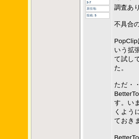
3-7
調査あ
居住地:
投稿:
5
不具合
PopCl
いう拡
て試し
た。
ただ・
Bette
す。い
くよう
ておき
Bette