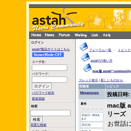
ログイン
astah*製品サイトはこちら
フォーラム一覧
-
トピック
astah*の使い方
ユーザ名:
mac版 astah* commun
パスワード:
スレッド表示
|
新しいものから
投稿者
トピック
パスワード紛失
Meganezaru
投稿日時
新規登録
新米
mac版 a
検索
リーズ
登録日:
2014-
3-7
お世話
高度な検索
居住地: