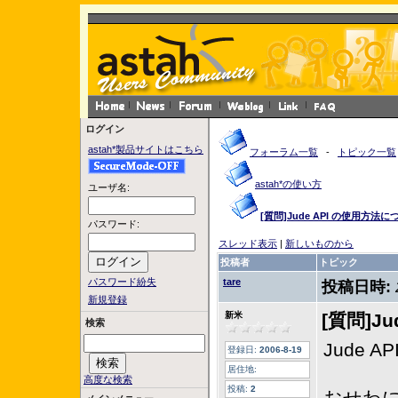
ログイン
astah*製品サイトはこちら
フォーラム一覧
-
トピック一覧
astah*の使い方
ユーザ名:
[質問]Jude API の使用方法に
パスワード:
スレッド表示
|
新しいものから
投稿者
トピック
パスワード紛失
tare
投稿日時:
新規登録
新米
[質問]J
検索
Jude 
登録日:
2006-8-19
居住地:
高度な検索
投稿:
2