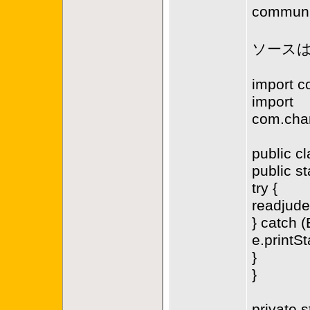
commun
ソース
import c
import
com.chan
public cl
public st
try {
readjude
} catch (
e.printS
}
}
private 