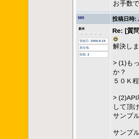
お手数
tare
投稿日時:
新米
Re: [
登録日:
2006-8-19
解決し
居住地:
投稿:
2
> (1
か？
５０Ｋ
> (2
して頂
サンプ
サンプル