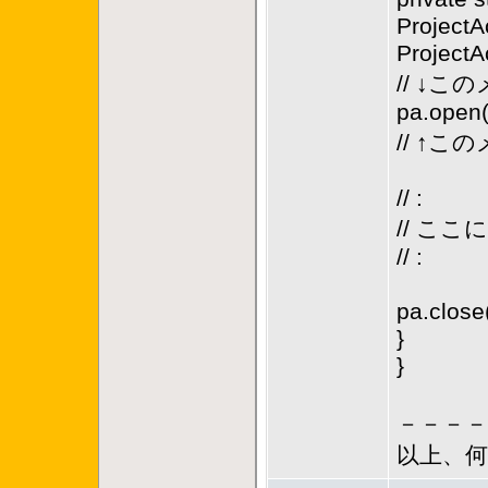
ProjectA
ProjectA
// ↓
pa.open(
// ↑
// :
// こ
// :
pa.close(
}
}
－－－－
以上、