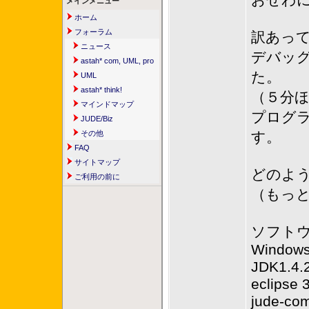
おせわに
メインメニュー
ホーム
フォーラム
訳あって
ニュース
デバッ
astah* com, UML, pro
た。
UML
astah* think!
（５分
マインドマップ
プログラ
JUDE/Biz
その他
す。
FAQ
サイトマップ
どのよ
ご利用の前に
（もっ
ソフト
Windows
JDK1.4.
eclipse 
jude-com