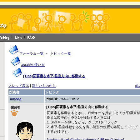
フォーラム一覧
-
トピック一覧
astah*の使い方
[Tips]図要素を水平/垂直方向に移動する
スレッド表示
|
新しいものから
前
投稿者
トピック
umeda
投稿日時:
2006-8-1 10:22
[Tips]図要素を水平/垂直方向に移動する
開発者
図要素を移動するときに、Shiftキーを押すことで水平/垂
例えば図中のクラス1を移動するときには、
1. Shiftキーを押しながら、クラス1をドラッグ
2. 水平/垂直移動する先を青い矩形の位置で確認しドロップ
するだけです。
[siteimg align=left]uploads/thumbs0/55.png[/siteimg]