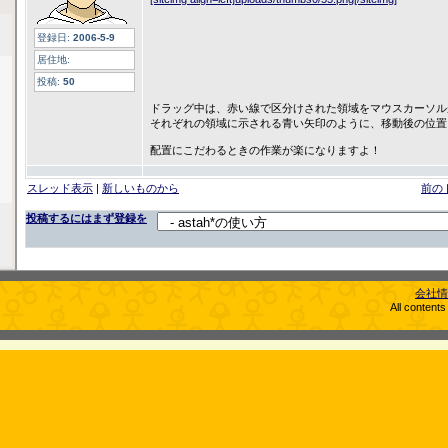
登録日:
2006-5-9
居住地:
投稿:
50
ドラッグ中は、赤い線で区分けされた領域をマウスカーソル
それぞれの領域に示される青い矢印のように、移動後の位置
配置にこだわるときの作業が楽になりますよ！
スレッド表示
|
新しいものから
前の
投稿するにはまず登録を
会社情
All content