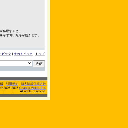
が移動すると、
を示す青い矩形が動きます。
トピック
|
次のトピック
|
トップ
報
利用規約
個人情報保護方針
s © 2006-2015
Change Vision, Inc.
All rights reserved.