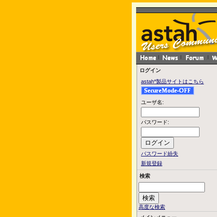
ログイン
astah*製品サイトはこちら
ユーザ名:
パスワード:
パスワード紛失
新規登録
検索
高度な検索