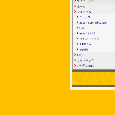
メインメニュー
ホーム
フォーラム
ニュース
astah* com, UML, pro
UML
astah* think!
マインドマップ
JUDE/Biz
その他
FAQ
サイトマップ
ご利用の前に