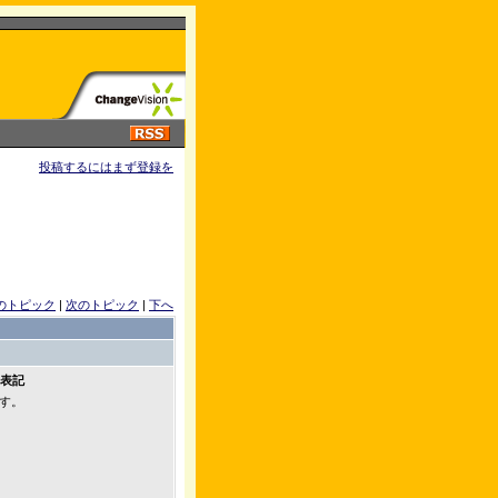
投稿するにはまず登録を
のトピック
|
次のトピック
|
下へ
」表記
す。