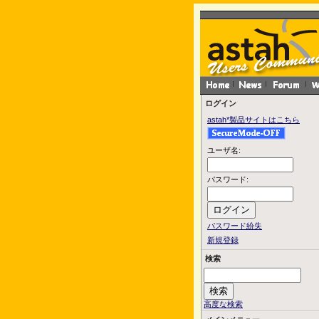
ログイン
astah*製品サイトはこちら
ユーザ名:
パスワード:
パスワード紛失
新規登録
検索
高度な検索