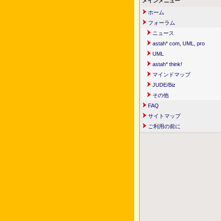
メインメニュー
ホーム
フォーラム
ニュース
astah* com, UML, pro
UML
astah* think!
マインドマップ
JUDE/Biz
その他
FAQ
サイトマップ
ご利用の前に