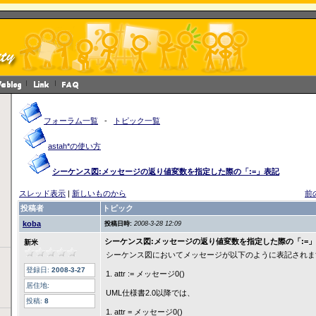
フォーラム一覧
-
トピック一覧
astah*の使い方
シーケンス図:メッセージの返り値変数を指定した際の「:=」表記
スレッド表示
|
新しいものから
前
投稿者
トピック
koba
投稿日時:
2008-3-28 12:09
シーケンス図:メッセージの返り値変数を指定した際の「:=
新米
シーケンス図においてメッセージが以下のように表記されま
登録日:
2008-3-27
1. attr := メッセージ0()
居住地:
UML仕様書2.0以降では、
投稿:
8
1. attr = メッセージ0()