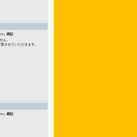
:=」表記
せん。
うに変更させていただきます。
:=」表記