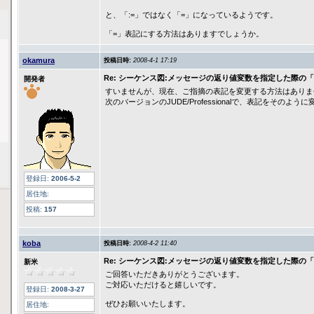
と、「:=」ではなく「=」になっているようです。
「=」表記にする方法はありますでしょうか。
okamura
投稿日時:
2008-4-1 17:19
Re: シーケンス図:メッセージの返り値変数を指定した際の「
開発者
すいませんが、現在、ご指摘の表記を変更する方法はありま
次のバージョンのJUDE/Professionalで、表記をそのよ
登録日:
2006-5-2
居住地:
投稿:
157
koba
投稿日時:
2008-4-2 11:40
Re: シーケンス図:メッセージの返り値変数を指定した際の「
新米
ご回答いただきありがとうございます。
ご対応いただけると嬉しいです。
登録日:
2008-3-27
ぜひお願いいたします。
居住地: