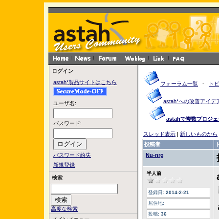
ログイン
astah*製品サイトはこちら
フォーラム一覧
-
ト
astah*への改善アイデ
ユーザ名:
astahで複数プロ
パスワード:
スレッド表示
|
新しいものから
投稿者
パスワード紛失
Nu-nrg
新規登録
半人前
検索
登録日:
2014-2-21
居住地:
高度な検索
投稿:
36