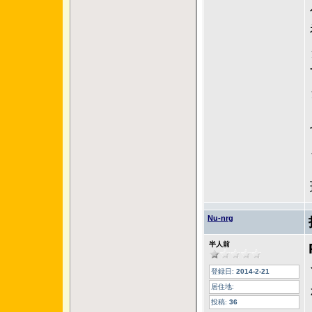
Nu-nrg
半人前
登録日:
2014-2-21
居住地:
投稿:
36