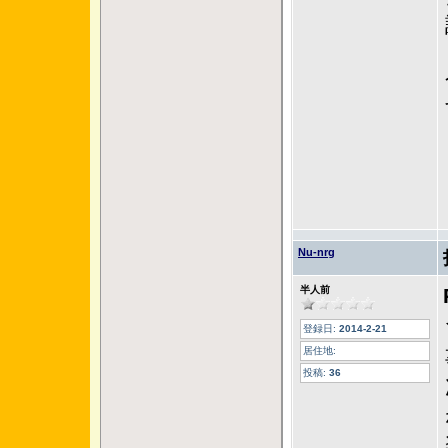
Nu-nrg
半人前
登録日:
2014-2-21
居住地:
投稿:
36