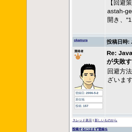
【回避策
astah-
開き、"1
okamura
投稿日時:
開発者
Re: 
が失敗
回避方
ざいま
登録日:
2006-5-2
居住地:
投稿:
157
スレッド表示
|
新しいものから
投稿するにはまず登録を