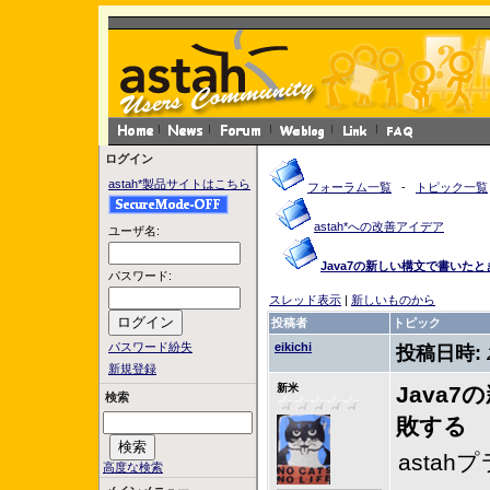
ログイン
astah*製品サイトはこちら
フォーラム一覧
-
トピック一覧
astah*への改善アイデア
ユーザ名:
Java7の新しい構文で書いた
パスワード:
スレッド表示
|
新しいものから
投稿者
トピック
パスワード紛失
eikichi
投稿日時:
新規登録
新米
Java
検索
敗する
asta
高度な検索