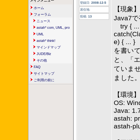
メインメニュー
登録日:
2008-12-5
【現象】
ホーム
居住地:
フォーラム
Java
投稿:
13
ニュース
try { ...
astah* com, UML, pro
catch(C
UML
e) { ... }
astah* think!
マインドマップ
を書いて、
JUDE/Biz
と、「エラ
その他
FAQ
ていま
サイトマップ
ました
ご利用の前に
【環境】
OS: Win
Java: 1.
astah: p
astah-pl