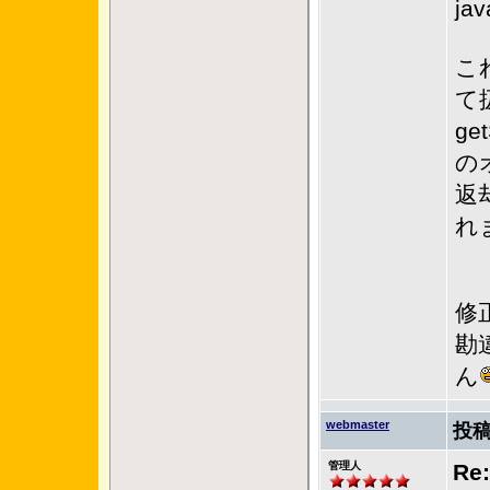
ja
これ
て
get
の
返
れ
修
勘
ん
webmaster
投稿
管理人
Re