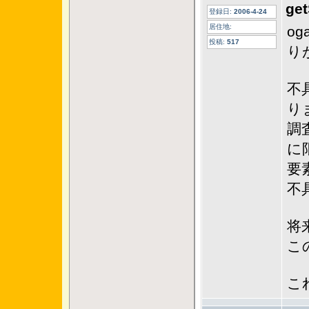
ge
登録日:
2006-4-24
居住地:
o
投稿:
517
り
不
り
調
に
要
不
将
こ
こ