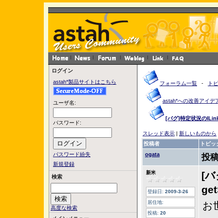
ログイン
astah*製品サイトはこちら
フォーラム一覧
-
ト
astah*への改善アイデ
ユーザ名:
[バグ]特定状況のILinkPr
パスワード:
スレッド表示
|
新しいものから
投稿者
トピッ
パスワード紛失
ogata
投稿
新規登録
新米
[バ
検索
ge
登録日:
2009-3-26
居住地:
お
高度な検索
投稿:
20