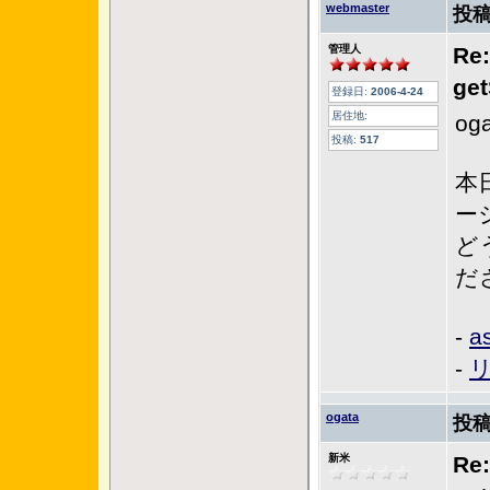
webmaster
投稿
管理人
Re
ge
登録日:
2006-4-24
居住地:
o
投稿:
517
本
ー
ど
だ
-
a
-
ogata
投稿
新米
Re