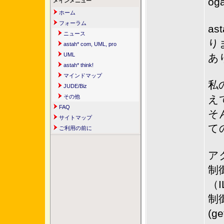
og
メインメニュー
ホーム
フォーラム
a
ニュース
り
astah* com, UML, pro
UML
あ
astah* think!
マインドマップ
私
JUDE/Biz
その他
え
FAQ
そ
サイトマップ
て
ご利用の前に
ア
制
（I
制
(ge