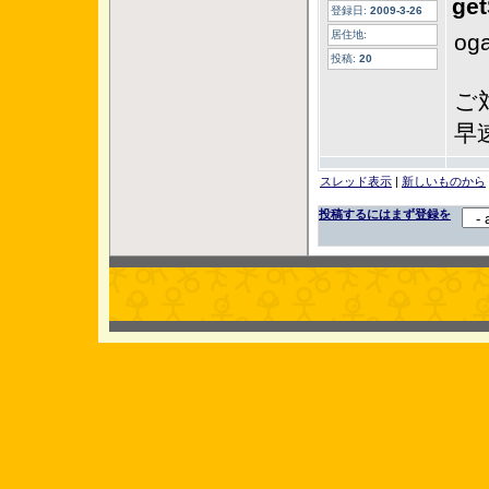
ge
登録日:
2009-3-26
居住地:
og
投稿:
20
ご
早
スレッド表示
|
新しいものから
投稿するにはまず登録を